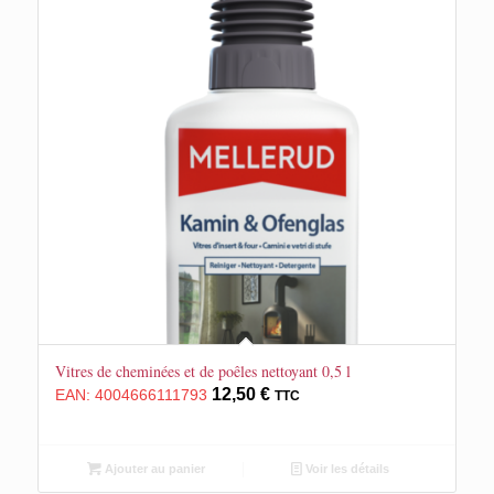
Vitres de cheminées et de poêles nettoyant 0,5 l
12,50
€
EAN:
4004666111793
TTC
Ajouter au panier
Voir les détails