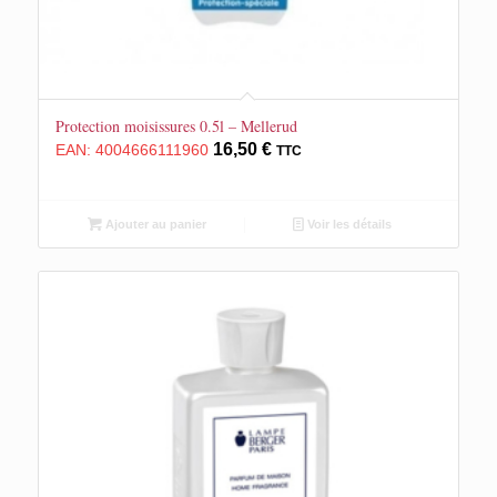
Protection moisissures 0.5l – Mellerud
16,50
€
EAN:
4004666111960
TTC
Ajouter au panier
Voir les détails