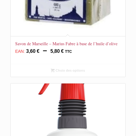
Savon de Marseille – Marius Fabre à base de l’huile d’olive
Plage
–
3,60
€
5,80
€
EAN:
TTC
de
prix :
3,60 €
Choix des options
à
5,80 €