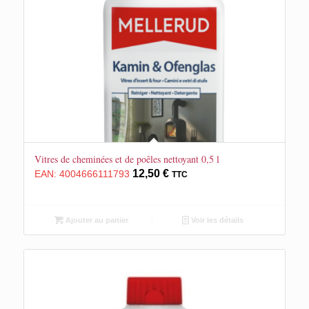
Vitres de cheminées et de poêles nettoyant 0,5 l
12,50
€
EAN:
4004666111793
TTC
Ajouter au panier
Voir les détails