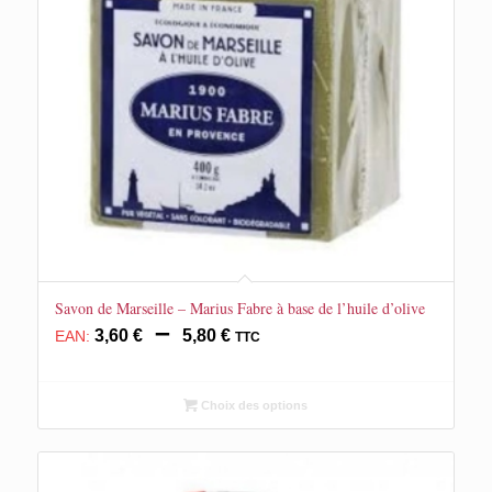
Savon de Marseille – Marius Fabre à base de l’huile d’olive
Plage
–
3,60
€
5,80
€
EAN:
TTC
de
prix :
3,60 €
Choix des options
à
5,80 €