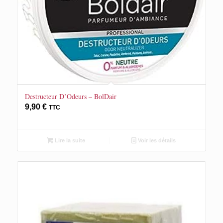
Destructeur D’Odeurs – BolDair
9,90
€
TTC
Lire la suite
Voir les détails