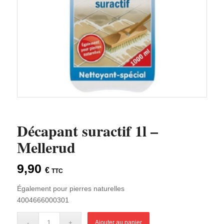
Décapant suractif 1l –
Mellerud
9,90
€
TTC
Également pour pierres naturelles
4004666000301
Ajouter au panier