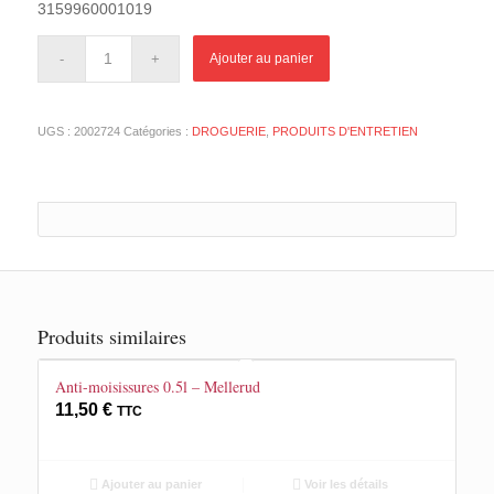
3159960001019
Ajouter au panier
UGS :
2002724
Catégories :
DROGUERIE
,
PRODUITS D'ENTRETIEN
Produits similaires
Anti-moisissures 0.5l – Mellerud
11,50
€
TTC
Ajouter au panier
Voir les détails