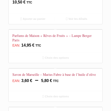
10,50
€
TTC
Ajouter au panier
Voir les détails
Parfums de Maison « Rêves de Fruits » – Lampe Berger
Paris
14,95
€
EAN:
TTC
Choix des options
Savon de Marseille – Marius Fabre à base de l’huile d’olive
Plage
–
3,60
€
5,80
€
EAN:
TTC
de
prix :
3,60 €
Choix des options
à
5,80 €