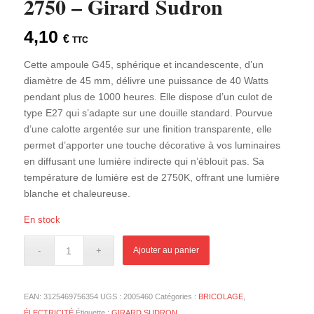
2750 – Girard Sudron
4,10
€
TTC
Cette ampoule G45, sphérique et incandescente, d’un
diamètre de 45 mm, délivre une puissance de 40 Watts
pendant plus de 1000 heures. Elle dispose d’un culot de
type E27 qui s’adapte sur une douille standard. Pourvue
d’une calotte argentée sur une finition transparente, elle
permet d’apporter une touche décorative à vos luminaires
en diffusant une lumière indirecte qui n’éblouit pas. Sa
température de lumière est de 2750K, offrant une lumière
blanche et chaleureuse.
En stock
Ajouter au panier
EAN:
3125469756354
UGS :
2005460
Catégories :
BRICOLAGE
,
ÉLECTRICITÉ
Étiquette :
GIRARD SUDRON