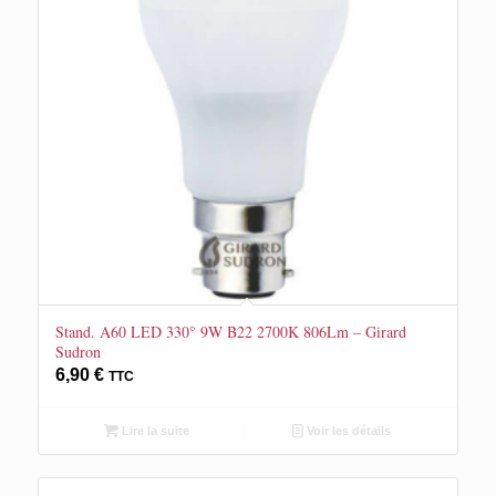
Stand. A60 LED 330° 9W B22 2700K 806Lm – Girard
Sudron
6,90
€
TTC
Lire la suite
Voir les détails