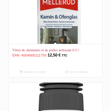
Vitres de cheminées et de poêles nettoyant 0,5 l
12,50
€
EAN:
4004666111793
TTC
Ajouter au panier
Voir les détails