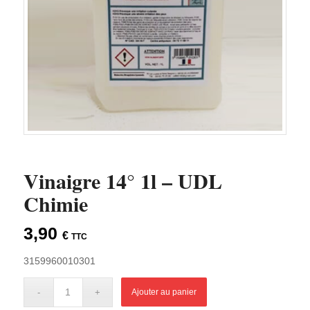
Vinaigre 14° 1l – UDL
Chimie
3,90
€
TTC
3159960010301
Ajouter au panier