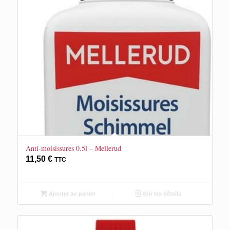
Anti-moisissures 0.5l – Mellerud
11,50
€
TTC
Ajouter au panier
Voir les détails