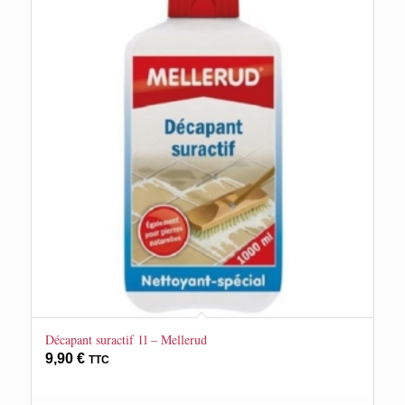
Décapant suractif 1l – Mellerud
9,90
€
TTC