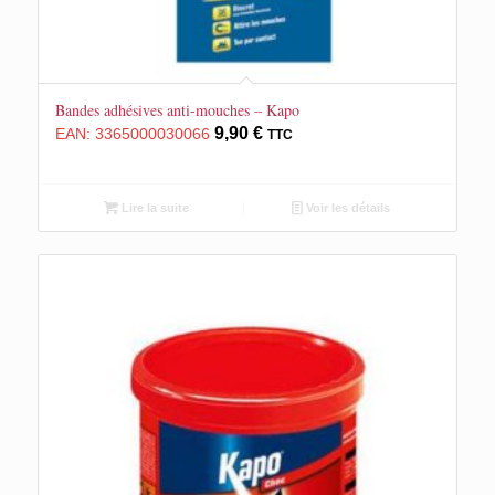
Bandes adhésives anti-mouches – Kapo
9,90
€
EAN:
3365000030066
TTC
Lire la suite
Voir les détails