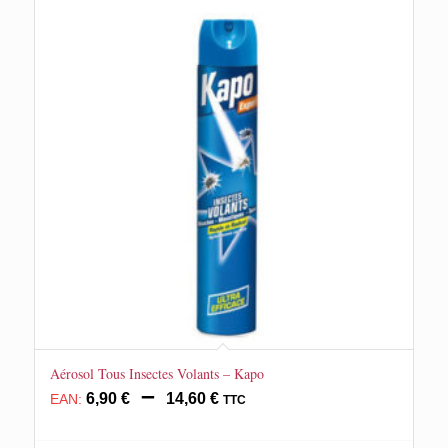
Aérosol Tous Insectes Volants – Kapo
Plage
–
6,90
€
14,60
€
EAN:
TTC
de
prix :