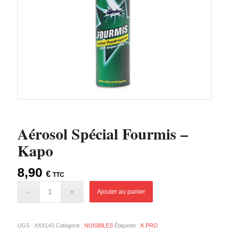
Aérosol Spécial Fourmis –
Kapo
8,90
€
TTC
Ajouter au panier
UGS :
XXX143
Catégorie :
NUISIBLES
Étiquette :
K.PRO