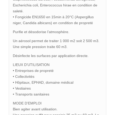
Escherichia coli, Enterococcus hirae en condition de
saleté.
• Fongicide EN1650 en 15min à 20°C (Aspergillus
niger, Candida albicans) en condition de propreté
Purifie et désodorise l’atmosphère.
Un aérosol permet de traiter 1 000 m2 soit 2 500 m3.
Une simple pression traite 60 m3.
Désinfecte les surfaces par application directe.
LIEUX D’UTILISATION
• Entreprises de propreté
• Collectivités
• Hôpitaux, EPHAD, domaine médical
• Vestiaires
• Transports sanitaires
MODE D’EMPLOI
Bien agiter avant utilisation.
Une pression suffit pour assainir 25 m2 ou 60 m3. Le