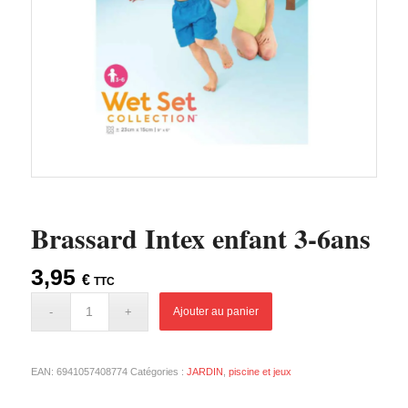
Brassard Intex enfant 3-6ans
3,95
€
TTC
Ajouter au panier
EAN:
6941057408774
Catégories :
JARDIN
,
piscine et jeux