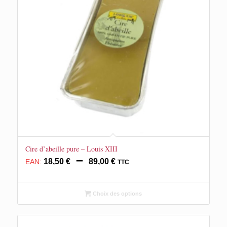
Cire d’abeille pure – Louis XIII
Plage
–
18,50
€
89,00
€
EAN:
TTC
de
prix :
18,50 €
Choix des options
à
89,00 €