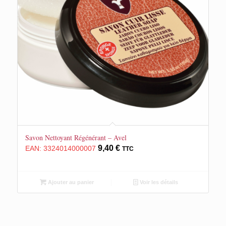
5.00
Savon Nettoyant Régénérant – Avel
9,40
€
EAN:
3324014000007
TTC
Ajouter au panier
Voir les détails