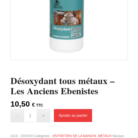
Désoxydant tous métaux –
Les Anciens Ebenistes
10,50
€
TTC
Ajouter au panier
UGS :
XXX470
Catégories :
ENTRETIEN DE LA MAISON
,
MÉTAUX
Marque :