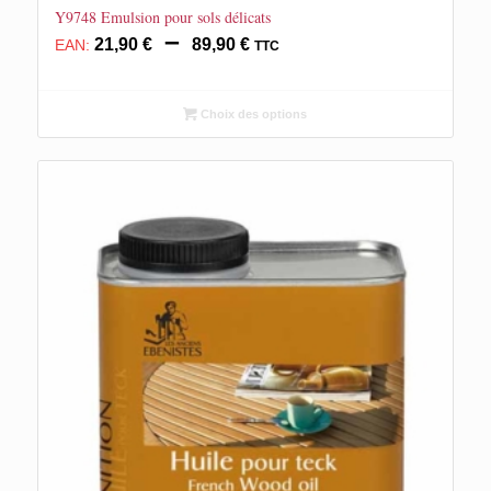
Y9748 Emulsion pour sols délicats
Plage
–
21,90
€
89,90
€
EAN:
TTC
de
prix :
21,90 €
Choix des options
à
89,90 €