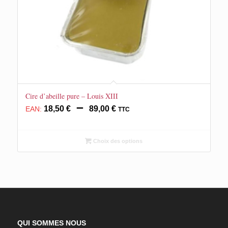
Cire d’abeille pure – Louis XIII
Plage
–
18,50
€
89,00
€
EAN:
TTC
de
prix :
18,50 €
Choix des options
à
89,00 €
QUI SOMMES NOUS