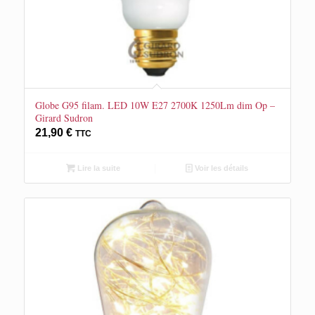
Globe G95 filam. LED 10W E27 2700K 1250Lm dim Op –
Girard Sudron
21,90
€
TTC
Lire la suite
Voir les détails