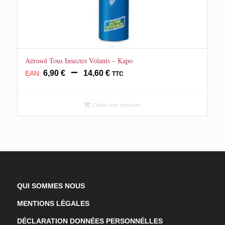
Aérosol Tous Insectes Volants – Kapo
Plage
–
6,90
€
14,60
€
EAN:
TTC
de
prix :
6,90 €
Choix des options
à
14,60 €
QUI SOMMES NOUS
MENTIONS LÉGALES
DÉCLARATION DONNÉES PERSONNÉLLES