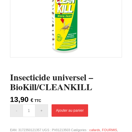
Insecticide universel –
BioKill/CLEANKILL
13,90
€
TTC
Ajouter au panier
EAN:
3172350121357
UGS :
PV01213503
Catégories :
cafards
,
FOURMIS
,