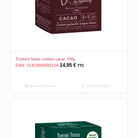
Teinture haute couture cacao 350g
14,95
€
EAN:
3142980000124
TTC
Ajouter au panier
Voir les détails