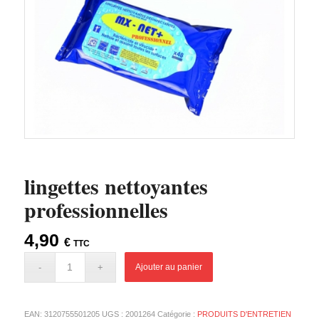
lingettes nettoyantes
professionnelles
4,90
€
TTC
Ajouter au panier
EAN:
3120755501205
UGS :
2001264
Catégorie :
PRODUITS D'ENTRETIEN