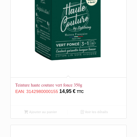
Teinture haute couture vert fonce 350g
14,95
€
EAN:
3142980000155
TTC
Ajouter au panier
Voir les détails