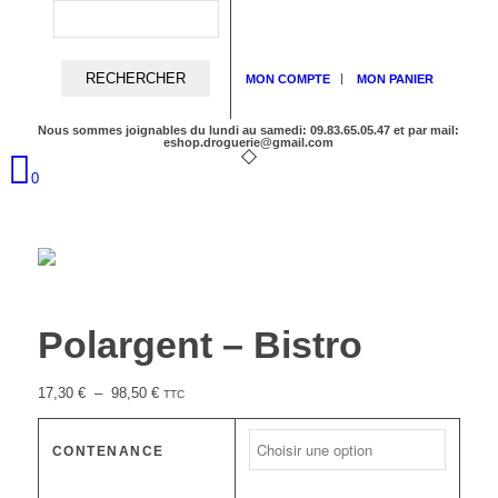
MON COMPTE
MON PANIER
Nous sommes joignables du lundi au samedi: 09.83.65.05.47 et par mail:
eshop.droguerie@gmail.com
0
Polargent – Bistro
Plage
17,30
€
–
98,50
€
TTC
de
prix :
CONTENANCE
17,30 €
à