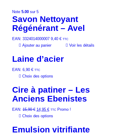
Note
5.00
sur 5
Savon Nettoyant
Régénérant – Avel
EAN:
3324014000007
9,40
€
TTC
Ajouter au panier
Voir les détails
Laine d’acier
EAN:
6,90
€
TTC
Ce
Choix des options
produit
Cire à patiner – Les
a
plusieurs
Anciens Ebenistes
variations.
Les
Le
Le
EAN:
15,90
€
14,95
€
Promo !
TTC
options
prix
prix
Ce
Choix des options
peuvent
initial
actuel
produit
être
Emulsion vitrifiante
était :
est :
a
choisies