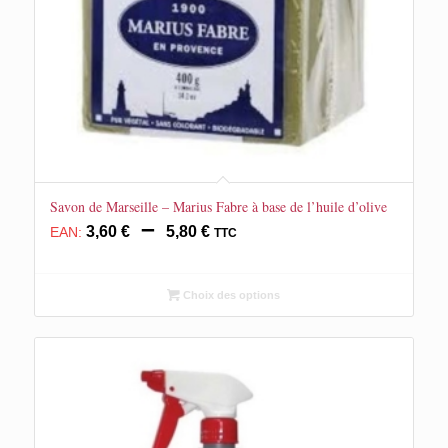
Savon de Marseille – Marius Fabre à base de l’huile d’olive
Plage
–
3,60
€
5,80
€
EAN:
TTC
de
prix :
3,60 €
Choix des options
à
5,80 €