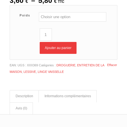
Plage
3,60
–
5,80
€
€
TTC
de
prix :
Poids
3,60 €
à
5,80 €
Ajouter au panier
Effacer
EAN:
UGS :
XXX369
Catégories :
DROGUERIE
,
ENTRETIEN DE LA
MAISON
,
LESSIVE
,
LINGE VAISSELLE
Description
Informations complémentaires
Avis (0)