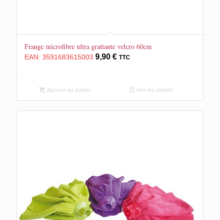
Frange microfibre ultra grattante velcro 60cm
9,90
€
EAN:
3591683615003
TTC
Ajouter au panier
Voir les détails