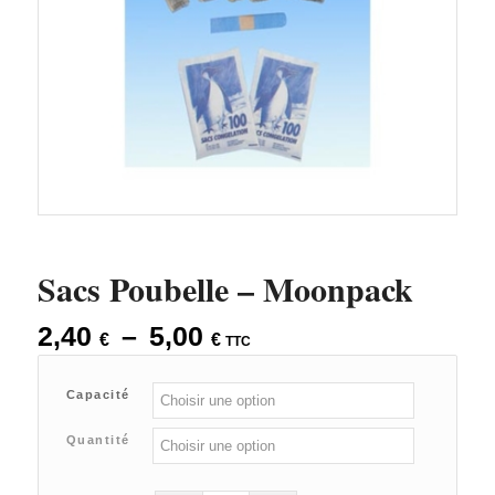
Sacs Poubelle – Moonpack
Plage
2,40
–
5,00
€
€
TTC
de
prix :
Capacité
2,40 €
à
Quantité
5,00 €