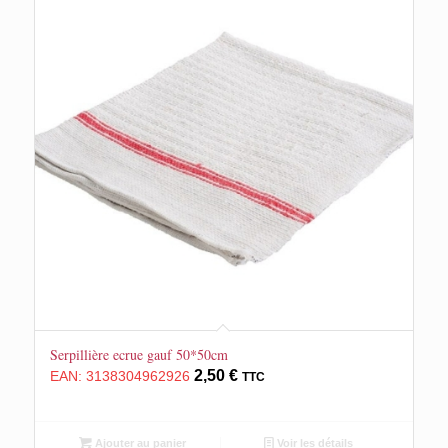
Serpillière ecrue gauf 50*50cm
2,50
€
EAN:
3138304962926
TTC
Ajouter au panier
Voir les détails