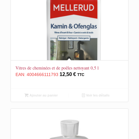
Vitres de cheminées et de poêles nettoyant 0,5 l
12,50
€
EAN:
4004666111793
TTC
Ajouter au panier
Voir les détails