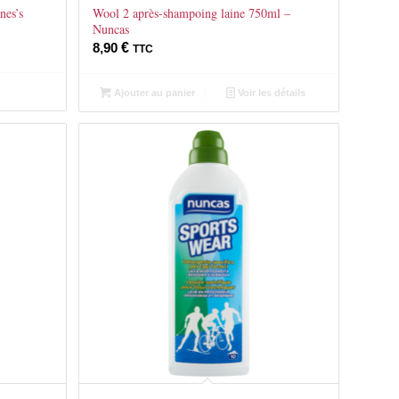
nes’s
Wool 2 après-shampoing laine 750ml –
Nuncas
8,90
€
TTC
Ajouter au panier
Voir les détails