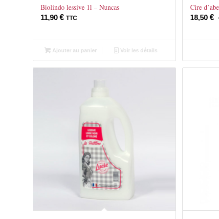
Biolindo lessive 1l – Nuncas
Cire d’abe
11,90
€
18,50
€
TTC
Ajouter au panier
Voir les détails