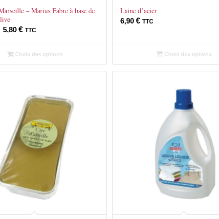
arseille – Marius Fabre à base de
Laine d’acier
live
6,90
€
TTC
Plage
–
5,80
€
TTC
de
prix :
Choix des options
Choix des options
3,60 €
à
5,80 €