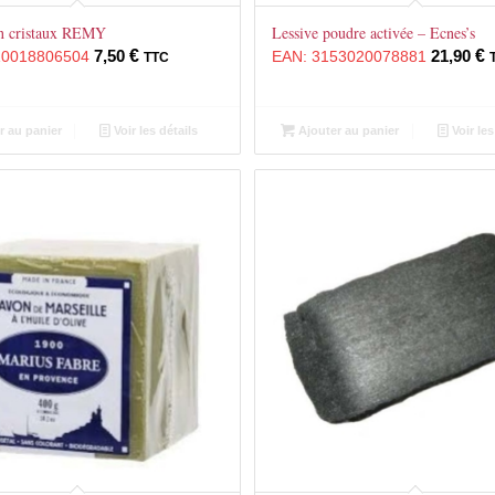
n cristaux REMY
Lessive poudre activée – Ecnes’s
7,50
€
21,90
€
10018806504
EAN:
3153020078881
TTC
r au panier
Voir les détails
Ajouter au panier
Voir les