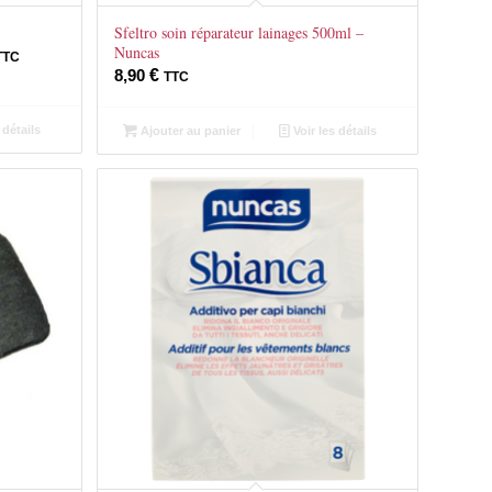
Sfeltro soin réparateur lainages 500ml –
Nuncas
TTC
8,90
€
TTC
 détails
Ajouter au panier
Voir les détails