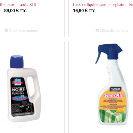
ille pure – Louis XIII
Lessive liquide sans phosphate – Ec
Plage
–
89,00
€
16,90
€
TTC
TTC
de
prix :
Choix des options
Choix des options
18,50 €
à
89,00 €