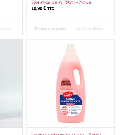
Sportswear lessive 750ml – Nuncas
10,90
€
TTC
 détails
Ajouter au panier
Voir les détails
Lessive liquide textiles délicats – Ecnes’s