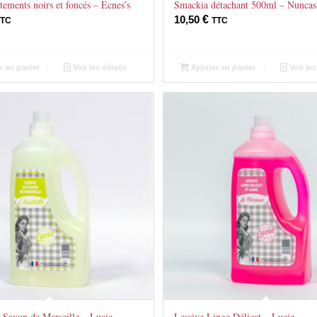
tements noirs et foncés – Ecnes’s
Smackia détachant 500ml – Nuncas
10,50
€
TTC
TTC
r au panier
Voir les détails
Ajouter au panier
Voir les
 Savon de Marseille – Lucie
Lessive Linge Délicat – Lucie