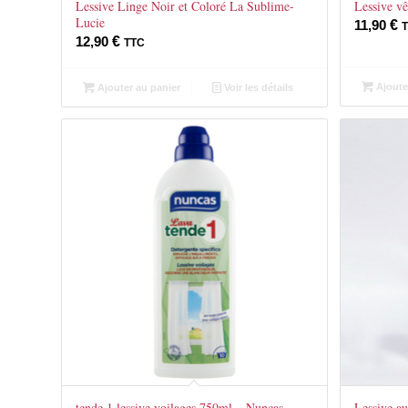
Lessive Linge Noir et Coloré La Sublime-
Lessive vê
Lucie
11,90
€
12,90
€
TTC
Ajoute
Ajouter au panier
Voir les détails
tende 1 lessive voilages 750ml – Nuncas
Lessive au