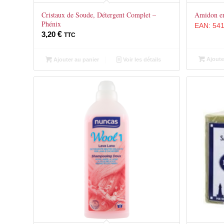
Cristaux de Soude, Détergent Complet –
Amidon e
Phénix
EAN:
54
3,20
€
TTC
Ajoute
Ajouter au panier
Voir les détails