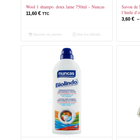
Wool 1 shampo. doux laine 750ml – Nuncas
Savon de M
l’huile d’o
11,60
€
TTC
3,60
€
Ajouter au panier
Voir les détails