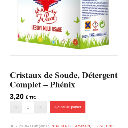
Cristaux de Soude, Détergent
Complet – Phénix
3,20
€
TTC
Ajouter au panier
UGS :
2003671
Catégories :
ENTRETIEN DE LA MAISON
,
LESSIVE
,
LINGE