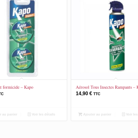
ât formicide – Kapo
Aérosol Tous Insectes Rampants –
14,90
€
TC
TTC
r au panier
Voir les détails
Ajouter au panier
Voir les