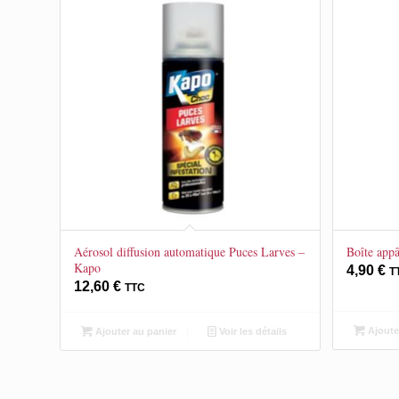
Aérosol diffusion automatique Puces Larves –
Boîte app
Kapo
4,90
€
T
12,60
€
TTC
Ajoute
Ajouter au panier
Voir les détails