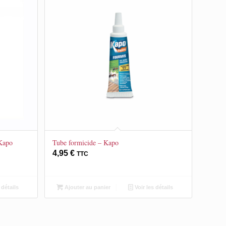
 Kapo
Tube formicide – Kapo
4,95
€
TTC
 détails
Ajouter au panier
Voir les détails