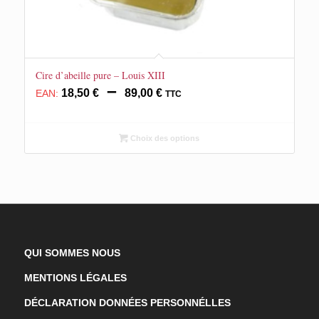
Cire d’abeille pure – Louis XIII
Plage
–
18,50
€
89,00
€
EAN:
TTC
de
prix :
18,50 €
Choix des options
à
89,00 €
QUI SOMMES NOUS
MENTIONS LÉGALES
DÉCLARATION DONNÉES PERSONNÉLLES