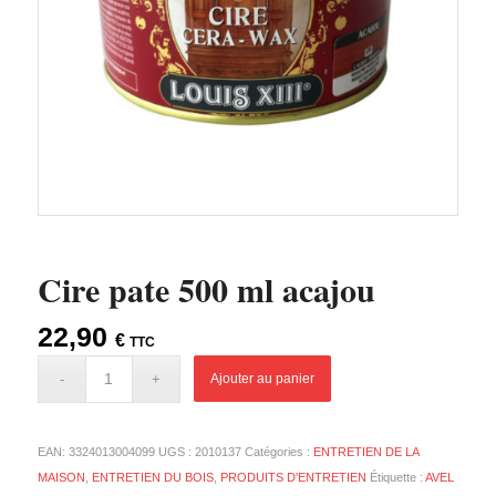
Cire pate 500 ml acajou
22,90
€
TTC
Ajouter au panier
EAN:
3324013004099
UGS :
2010137
Catégories :
ENTRETIEN DE LA
MAISON
,
ENTRETIEN DU BOIS
,
PRODUITS D'ENTRETIEN
Étiquette :
AVEL