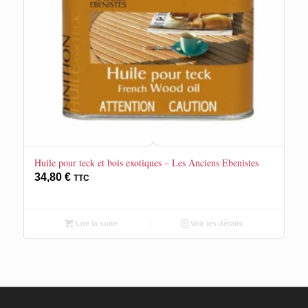
Huile pour teck et bois exotiques – Les Anciens Ebenistes
34,80
€
TTC
Lire la suite
Voir les détails