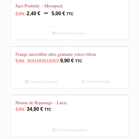
Sacs Poubelle – Moonpack
Plage
–
2,40
€
5,00
€
EAN:
TTC
de
prix :
2,40 €
Choix des options
à
5,00 €
Frange microfibre ultra grattante velcro 60cm
9,90
€
EAN:
3591683615003
TTC
Ajouter au panier
Voir les détails
Housse de Repassage – Lucie
34,90
€
EAN:
TTC
Choix des options