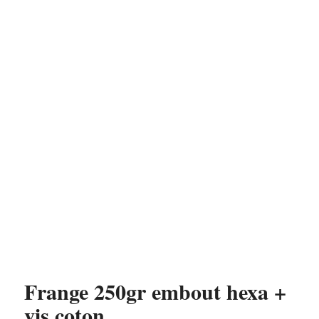
Frange 250gr embout hexa +
vis coton