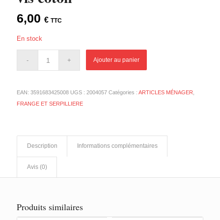
6,00
€
TTC
En stock
Ajouter au panier
EAN:
3591683425008
UGS :
2004057
Catégories :
ARTICLES MÉNAGER
,
FRANGE ET SERPILLIERE
Description
Informations complémentaires
Avis (0)
Produits similaires