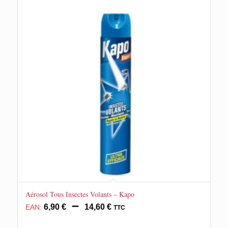
Aérosol Tous Insectes Volants – Kapo
Plage
–
6,90
€
14,60
€
EAN:
TTC
de