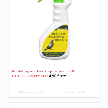
Repulsif pigeons et oiseaux pulverisateur 750ml
14,90
€
EAN:
3366440002798
TTC
Ajouter au panier
Voir les détails