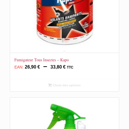
Fumigateur Tous Insectes – Kapo
Plage
–
26,90
€
33,80
€
EAN:
TTC
de
prix :
26,90 €
Choix des options
à
33,80 €