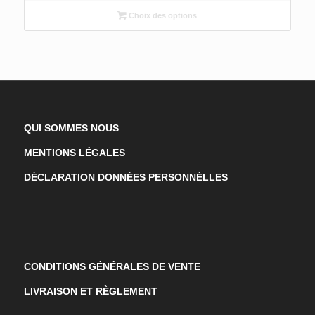
prix :
6,90 €
Choix des options
à
14,60 €
QUI SOMMES NOUS
MENTIONS LÉGALES
DÉCLARATION DONNÉES PERSONNÉLLES
CONDITIONS GÉNÉRALES DE VENTE
LIVRAISON ET RÈGLEMENT