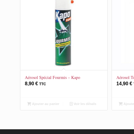
Aérosol Spécial Fourmis – Kapo
Aérosol T
8,90
€
14,90
€
TTC
Ajouter au panier
Voir les détails
Ajoute