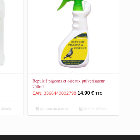
Repulsif pigeons et oiseaux pulverisateur
750ml
14,90
€
EAN:
3366440002798
TTC
 détails
Ajouter au panier
Voir les détails