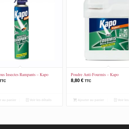
ous Insectes Rampants – Kapo
Poudre Anti-Fourmis – Kapo
8,80
€
TTC
TTC
r au panier
Voir les détails
Ajouter au panier
Voir les