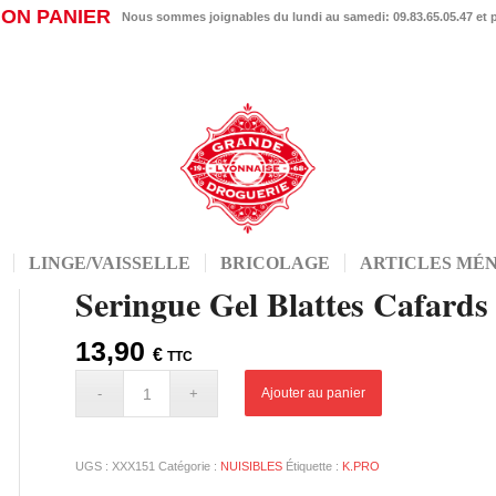
ON PANIER
Nous sommes joignables du lundi au samedi: 09.83.65.05.47 et
LINGE/VAISSELLE
BRICOLAGE
ARTICLES MÉ
Seringue Gel Blattes Cafards
13,90
€
TTC
Ajouter au panier
UGS :
XXX151
Catégorie :
NUISIBLES
Étiquette :
K.PRO