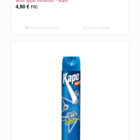
Boîte appât formicide – Kapo
4,90
€
TTC
Ajouter au panier
Voir les détails