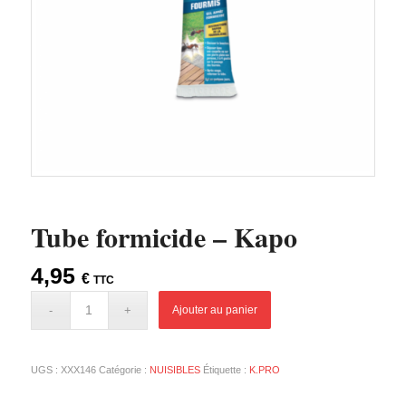
Tube formicide – Kapo
4,95
€
TTC
Ajouter au panier
UGS :
XXX146
Catégorie :
NUISIBLES
Étiquette :
K.PRO