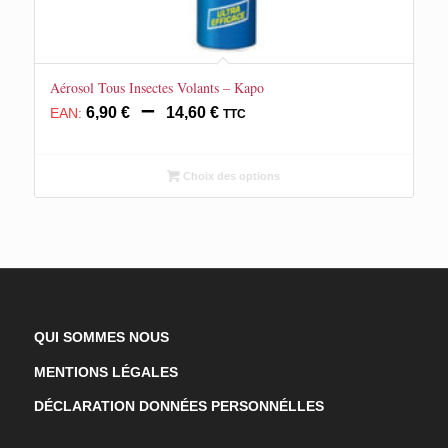
Aérosol Tous Insectes Volants – Kapo
Plage
–
6,90
€
14,60
€
EAN:
TTC
de
prix :
6,90 €
Choix des options
à
14,60 €
QUI SOMMES NOUS
MENTIONS LÉGALES
DÉCLARATION DONNÉES PERSONNÉLLES