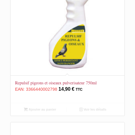
Repulsif pigeons et oiseaux pulverisateur 750ml
14,90
€
EAN:
3366440002798
TTC
Ajouter au panier
Voir les détails