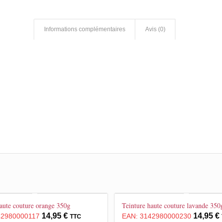
Informations complémentaires
Avis (0)
aute couture orange 350g
Teinture haute couture lavande 350
14,95
€
14,95
€
42980000117
EAN:
3142980000230
TTC