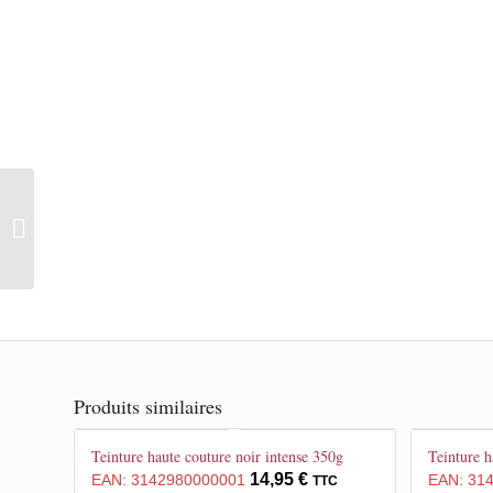
Teinture haute couture
rouge vif 350g
Produits similaires
Teinture haute couture noir intense 350g
Teinture h
14,95
€
EAN:
3142980000001
EAN:
31
TTC