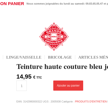
ON PANIER
Nous sommes joignables du lundi au samedi: 09.83.65.05.47 et
LINGE/VAISSELLE
BRICOLAGE
ARTICLES MÉ
Teinture haute couture bleu 
14,95
€
TTC
Ajouter au panier
EAN:
3142980000322
UGS :
2005938
Catégorie :
PRODUITS D'ENTRETIEN