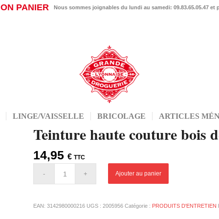
ON PANIER
Nous sommes joignables du lundi au samedi: 09.83.65.05.47 et
LINGE/VAISSELLE
BRICOLAGE
ARTICLES MÉ
Teinture haute couture bois d
14,95
€
TTC
Ajouter au panier
EAN:
3142980000216
UGS :
2005956
Catégorie :
PRODUITS D'ENTRETIEN