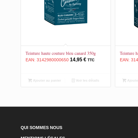
Teinture haute couture bleu canard 350g
Teinture h
14,95
€
EAN:
3142980000650
EAN:
31
TTC
Ajouter au panier
Voir les détails
Ajoute
QUI SOMMES NOUS