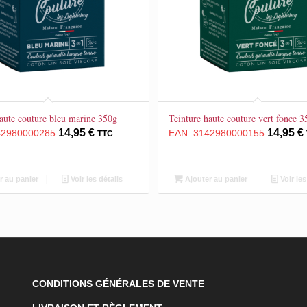
aute couture bleu marine 350g
Teinture haute couture vert fonce 3
14,95
€
14,95
€
42980000285
EAN:
3142980000155
TTC
r au panier
Voir les détails
Ajouter au panier
Voir les
CONDITIONS GÉNÉRALES DE VENTE