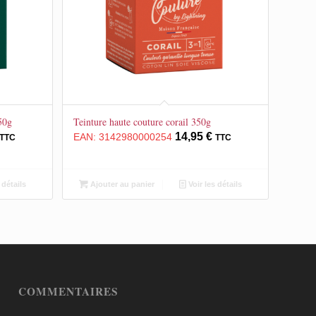
50g
Teinture haute couture corail 350g
14,95
€
EAN:
3142980000254
TTC
TTC
 détails
Ajouter au panier
Voir les détails
COMMENTAIRES