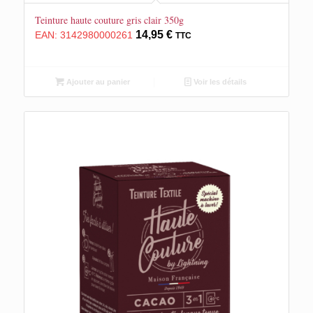
Teinture haute couture gris clair 350g
14,95
€
EAN:
3142980000261
TTC
Ajouter au panier
Voir les détails