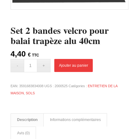
Set 2 bandes velcro pour
balai trapèze alu 40cm
4,40
€
TTC
Ajouter au panier
EAN:
3591683834008
UGS :
2000525
Catégories :
ENTRETIEN DE LA
MAISON
,
SOLS
Description
Informations complémentaires
Avis (0)