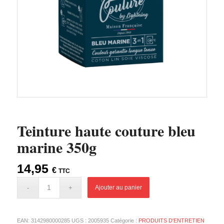
Teinture haute couture bleu
marine 350g
14,95
€
TTC
Ajouter au panier
EAN:
3142980000285
UGS :
2005935
Catégorie :
PRODUITS D'ENTRETIEN