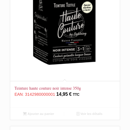
Teinture haute couture noir intense 350g
14,95
€
EAN:
3142980000001
TTC
Ajouter au panier
Voir les détails