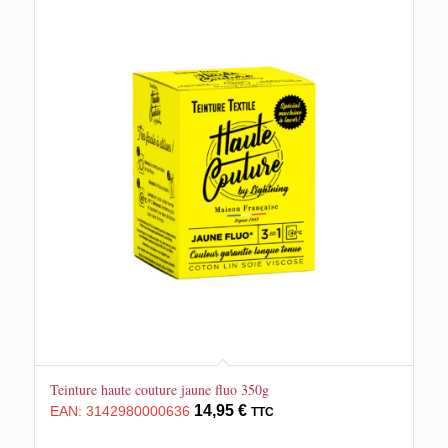
Teinture haute couture jaune fluo 350g
14,95
€
EAN:
3142980000636
TTC