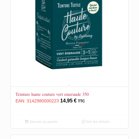
Teinture haute couture vert emeraude 350
14,95
€
EAN:
3142980000223
TTC
Ajouter au panier
Voir les détails