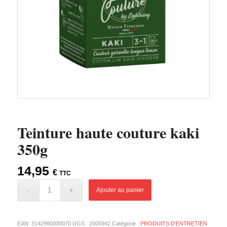
Teinture haute couture kaki
350g
14,95
€
TTC
Ajouter au panier
EAN:
3142980000070
UGS :
2005942
Catégorie :
PRODUITS D'ENTRETIEN