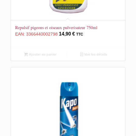
Repulsif pigeons et oiseaux pulverisateur 750ml
14,90
€
EAN:
3366440002798
TTC
Ajouter au panier
Voir les détails