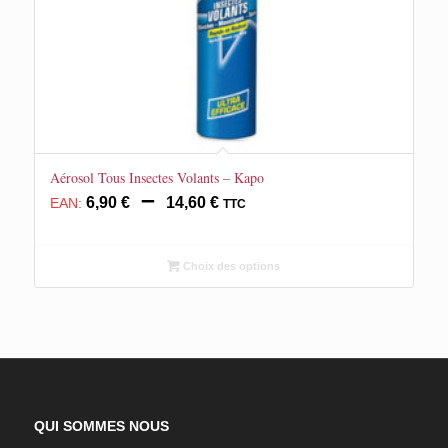
Aérosol Tous Insectes Volants – Kapo
Plage
–
6,90
€
14,60
€
EAN:
TTC
de
prix :
6,90 €
Choix des options
à
14,60 €
QUI SOMMES NOUS